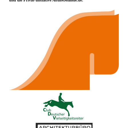
und die Privat-Initiative AbInsGelände.de.