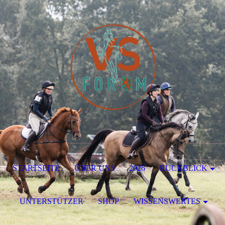
STARTSEITE
ÜBER UNS
2026
RÜCKBLICK
UNTERSTÜTZER
SHOP
WISSENSWERTES